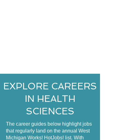
EXPLORE CAREERS
IN HEALTH
SCIENCES
The career guides below highlight jobs
that regularly land on the annual West
Michigan Works! HotJobs! list. With