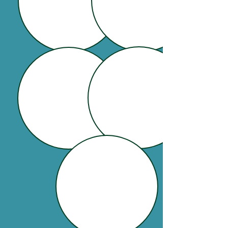
Health
Health Care
Care
Technologist
Therapy
Patient
Health Care
Caregiving
Provider
Social
Work