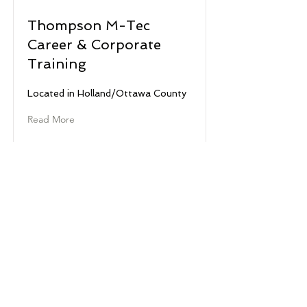
Thompson M-Tec
Career & Corporate
Training
Located in Holland/Ottawa County
Read More
© 2022 西密歇根工厂！
西密歇根工作了！是 ACSET 的一个部门，
ACSET 是一个平等机会雇主/计划，也是
美国就业中心网络的自豪合作伙伴。可根据
残疾人要求提供辅助辅助设备和服务。西密
歇根工作了！得到州和联邦资金的支持；更
多详情请访问 westmiworks.org/about/。