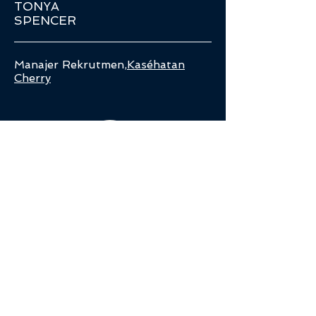
TONYA
SPENCER
Manajer Rekrutmen,
Kaséhatan
Cherry
BETH
STRAIT
Administrator,
Aquinata Hall Senior Living