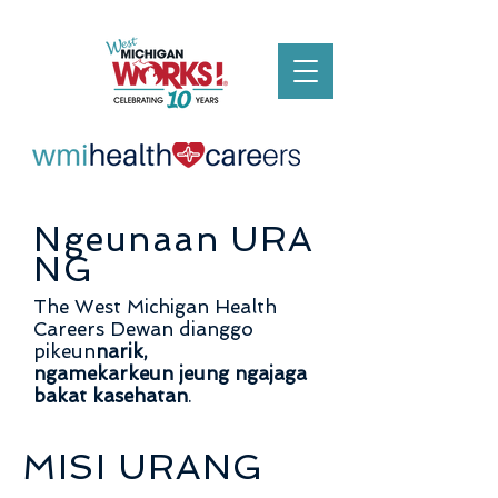
Ngeunaan
URA
NG
The West Michigan Health
Careers Dewan dianggo
pikeun
narik,
ngamekarkeun jeung ngajaga
bakat kasehatan
.
MISI URANG