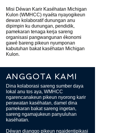
Misi Déwan Karir Kaséhatan Michigan
Kulon (WMHCC) nyaéta nyayogikeun
dewan kolaboratif dunungan anu
dipimpin ku dunungan, pendidik,
pamekaran tenaga kerja sareng
organisasi pangwangunan ékonomi
gawé bareng pikeun nyumponan
kabutuhan bakat kaséhatan Michigan
Kulon.
ANGGOTA KAMI
Dina kolaborasi sareng sumber daya
lokal anu tos aya, WMHCC
ngarencanakeun pikeun nyorong karir
perawatan kaséhatan, damel dina
pamekaran bakat sareng ingetan,
sareng ngamajukeun panyuluhan
kaséhatan.
Déwan dianggo pikeun ngaidentipikasi