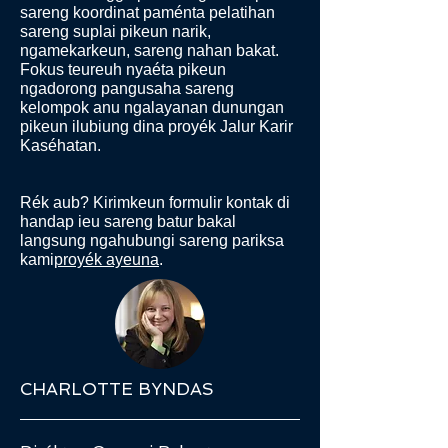
sareng koordinat paménta pelatihan
sareng suplai pikeun narik,
ngamekarkeun, sareng nahan bakat.
Fokus teureuh nyaéta pikeun
ngadorong pangusaha sareng
kelompok anu ngalayanan dunungan
pikeun ilubiung dina proyék Jalur Karir
Kaséhatan.
Rék aub? Kirimkeun formulir kontak di
handap ieu sareng batur bakal
langsung ngahubungi sareng pariksa
kami
proyék ayeuna
.
CHARLOTTE BYNDAS