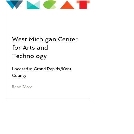
West Michigan Center
for Arts and
Technology
Located in Grand Rapids/Kent
County
Read More
© 2022 Западный Мичиган
Работает!
Западный Мичиган работает! является
подразделением ACSET,
работодателем/программой равных