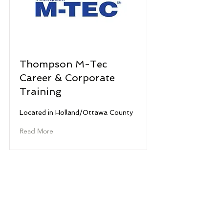
Thompson M-Tec
Career & Corporate
Training
Located in Holland/Ottawa County
Read More
© West Michigan Works, 2022!
West Michigan Works! є підрозділом
ACSET, роботодавця/програми рівних
можливостей і гордого партнера мережі
Американського центру зайнятості.
Допоміжні засоби та послуги надаються
за запитом особам з обмеженими