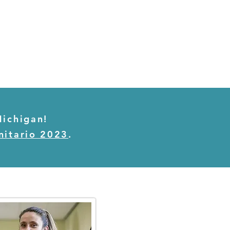
Michigan!
nitario 2023
.