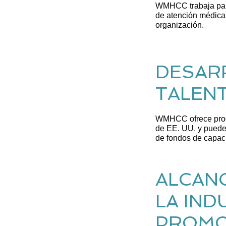
WMHCC trabaja para
de atención médica 
organización.
DESAR
TALEN
WMHCC ofrece progr
de EE. UU. y puede
de fondos de capaci
ALCANC
LA IND
PROMO