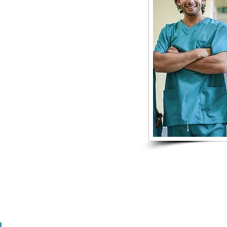
OS
alud de West Michigan
borativo liderado por
uente de talento en el
:
tos calificados,
valuación probadas,
ormación,
inanciación para la
strado de asistente médico
e, tercera en el país con GRCC