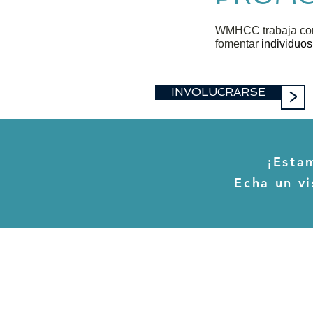
WMHCC trabaja con
fomentar
individuos
INVOLUCRARSE
>
¡Esta
Echa un vi
SOBRE