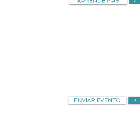
APRENDE MÁS
>
EVENTOS
CARRER
¿Estás organizando un event
reclutar empleadores para el 
industria.
ENVIAR EVENTO
>